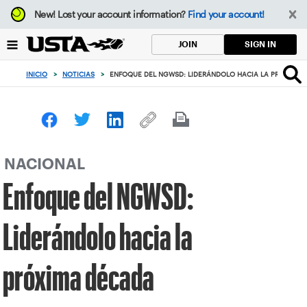
Enfoque
New!
Lost your account information?
Find your account!
desde
el
SIGN IN
JOIN
botón
de
INICIO
>
NOTICIAS
>
ENFOQUE DEL NGWSD: LIDERÁNDOLO HACIA LA PRÓXIMA 
volver
al
principio
NACIONAL
Enfoque del NGWSD:
Liderándolo hacia la
próxima década