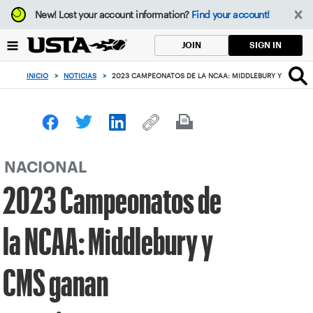
Enfoque
New!
Lost your account information?
Find your account!
desde
el
SIGN IN
JOIN
botón
de
INICIO
>
NOTICIAS
>
2023 CAMPEONATOS DE LA NCAA: MIDDLEBURY Y CMS GA
volver
al
principio
NACIONAL
2023 Campeonatos de
la NCAA: Middlebury y
CMS ganan