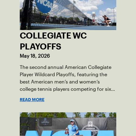
COLLEGIATE WC
PLAYOFFS
May 18, 2026
The second annual American Collegiate
Player Wildcard Playoffs, featuring the
best American men’s and women’s
college tennis players competing for six
total wild card entries into the US Open,
READ MORE
will be played June 16-18 at the USTA
National Campus in Orlando, Fla.