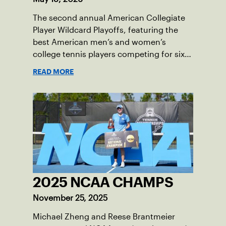
The second annual American Collegiate
Player Wildcard Playoffs, featuring the
best American men’s and women’s
college tennis players competing for six
total wild card entries into the US Open,
READ MORE
will be played June 16-18 at the USTA
National Campus in Orlando, Fla.
2025 NCAA CHAMPS
November 25, 2025
Michael Zheng and Reese Brantmeier