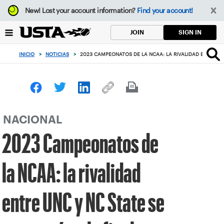
Enfoque
New!
Lost your account information?
Find your account!
desde
el
SIGN IN
JOIN
botón
de
INICIO
>
NOTICIAS
>
2023 CAMPEONATOS DE LA NCAA: LA RIVALIDAD ENTRE UNC
volver
al
principio
NACIONAL
2023 Campeonatos de
la NCAA: la rivalidad
entre UNC y NC State se