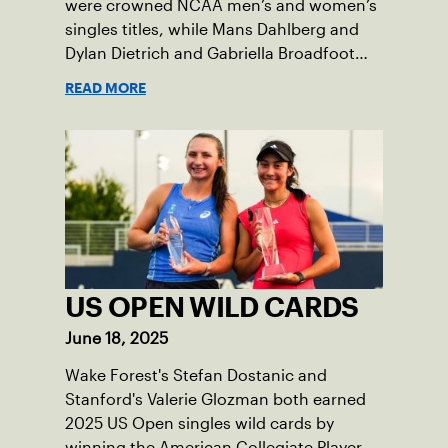
were crowned NCAA men’s and women’s
singles titles, while Mans Dahlberg and
Dylan Dietrich and Gabriella Broadfoot
and Victoria Osuigwe took home the
READ MORE
doubles trophies.
US OPEN WILD CARDS
June 18, 2025
Wake Forest's Stefan Dostanic and
Stanford's Valerie Glozman both earned
2025 US Open singles wild cards by
winning the American Collegiate Player