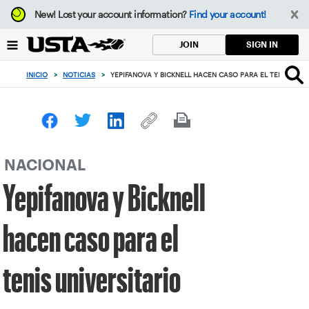
Enfoque
New!
Lost your account information?
Find your account!
desde
el
SIGN IN
JOIN
botón
de
INICIO
>
NOTICIAS
>
YEPIFANOVA Y BICKNELL HACEN CASO PARA EL TENIS UNIV
volver
al
principio
NACIONAL
Yepifanova y Bicknell
hacen caso para el
tenis universitario