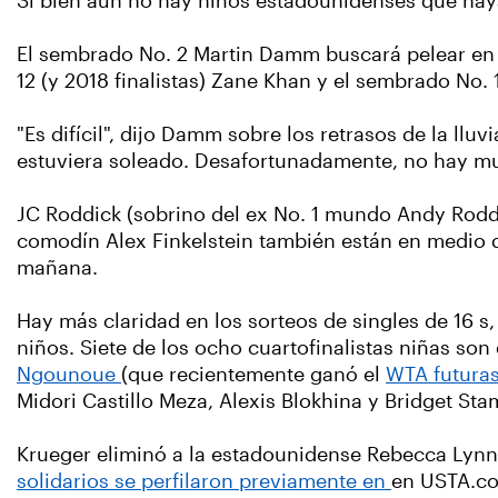
Si bien aún no hay niños estadounidenses que hayan
El sembrado No. 2 Martin Damm buscará pelear en 
12 (y 2018 finalistas) Zane Khan y el sembrado No.
"Es difícil", dijo Damm sobre los retrasos de la llu
estuviera soleado. Desafortunadamente, no hay m
JC Roddick (sobrino del ex No. 1 mundo Andy Roddic
comodín Alex Finkelstein también están en medio d
mañana.
Hay más claridad en los sorteos de singles de 16 s
niños. Siete de los ocho cuartofinalistas niñas so
Ngounoue
(que recientemente ganó el
WTA futuras 
Midori Castillo Meza, Alexis Blokhina y Bridget St
Krueger eliminó a la estadounidense Rebecca Lynn, 
solidarios se perfilaron previamente en
en USTA.com