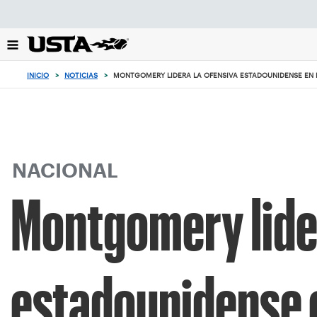
Enfoque
desde
el
botón
de
INICIO
>
NOTICIAS
>
MONTGOMERY LIDERA LA OFENSIVA ESTADOUNIDENSE EN 
volver
al
principio
NACIONAL
Montgomery lider
estadounidense e