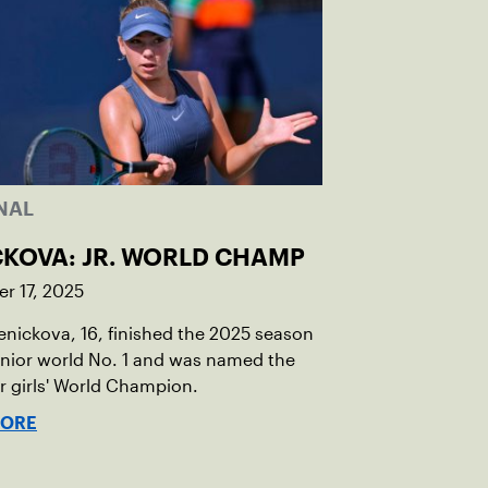
NAL
CKOVA: JR. WORLD CHAMP
r 17, 2025
Penickova, 16, finished the 2025 season
unior world No. 1 and was named the
or girls' World Champion.
MORE