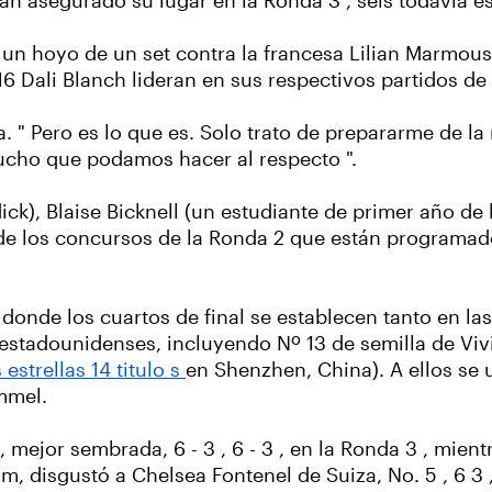
 asegurado su lugar en la Ronda 3 , seis todavía est
un hoyo de un set contra la francesa Lilian Marmous
 16 Dali Blanch lideran en sus respectivos partidos d
via. " Pero es lo que es. Solo trato de prepararme de 
ucho que podamos hacer al respecto ".
k), Blaise Bicknell (un estudiante de primer año de l
e los concursos de la Ronda 2 que están programados
, donde los cuartos de final se establecen tanto en 
n estadounidenses, incluyendo Nº 13 de semilla de Vi
estrellas 14 titulo s
en Shenzhen, China). A ellos se 
ammel.
mejor sembrada, 6 - 3 , 6 - 3 , en la Ronda 3 , mien
, disgustó a Chelsea Fontenel de Suiza, No. 5 , 6 3 , 5