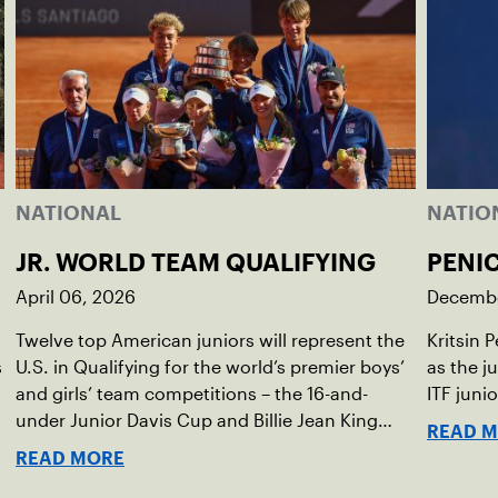
NATIONAL
NATIO
JR. WORLD TEAM QUALIFYING
PENI
April 06, 2026
Decembe
Twelve top American juniors will represent the
Kritsin 
s
U.S. in Qualifying for the world’s premier boys’
as the j
,
and girls’ team competitions – the 16-and-
ITF juni
under Junior Davis Cup and Billie Jean King
READ 
Cup by Gainbridge and the 14-and-under ITF
READ MORE
World Junior Tennis.