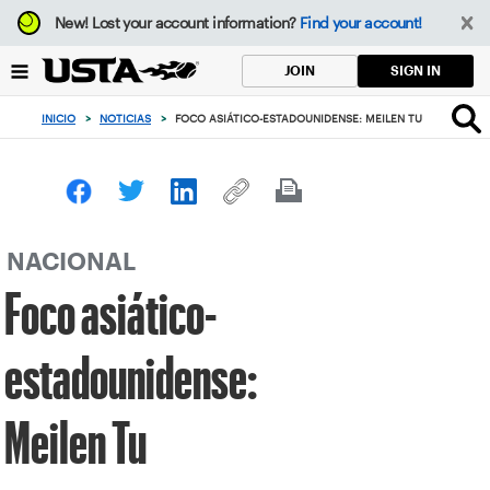
Enfoque
New!
Lost your account information?
Find your account!
desde
el
SIGN IN
JOIN
botón
de
INICIO
>
NOTICIAS
>
FOCO ASIÁTICO-ESTADOUNIDENSE: MEILEN TU
volver
al
principio
NACIONAL
Foco asiático-
estadounidense:
Meilen Tu