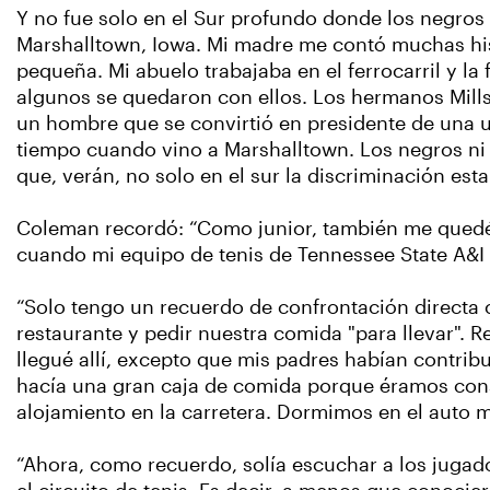
Y no fue solo en el Sur profundo donde los negros 
Marshalltown, Iowa. Mi madre me contó muchas his
pequeña. Mi abuelo trabajaba en el ferrocarril y la 
algunos se quedaron con ellos. Los hermanos Mills
un hombre que se convirtió en presidente de una un
tiempo cuando vino a Marshalltown. Los negros ni si
que, verán, no solo en el sur la discriminación esta
Coleman recordó: “Como junior, también me quedé 
cuando mi equipo de tenis de Tennessee State A&I
“Solo tengo un recuerdo de confrontación directa c
restaurante y pedir nuestra comida "para llevar".
llegué allí, excepto que mis padres habían contrib
hacía una gran caja de comida porque éramos cons
alojamiento en la carretera. Dormimos en el auto 
“Ahora, como recuerdo, solía escuchar a los juga