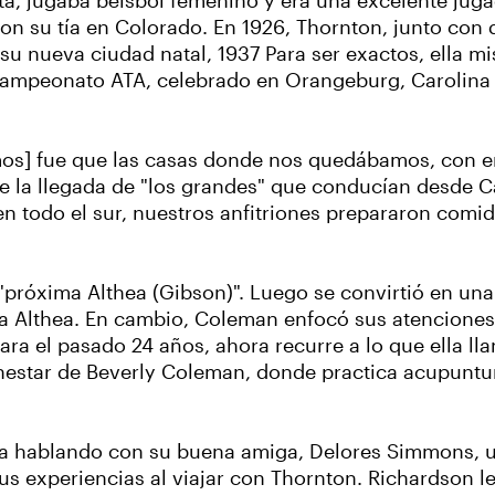
sta, jugaba béisbol femenino y era una excelente jug
on su tía en Colorado. En 1926, Thornton, junto con
 nueva ciudad natal, 1937 Para ser exactos, ella mi
 Campeonato ATA, celebrado en Orangeburg, Carolina 
s] fue que las casas donde nos quedábamos, con ent
 la llegada de "los grandes" que conducían desde Ca
n todo el sur, nuestros anfitriones prepararon comi
róxima Althea (Gibson)". Luego se convirtió en una
ra Althea. En cambio, Coleman enfocó sus atenciones
ara el pasado 24 años, ahora recurre a lo que ella ll
enestar de Beverly Coleman, donde practica acupuntu
ba hablando con su buena amiga, Delores Simmons, un
s experiencias al viajar con Thornton. Richardson l