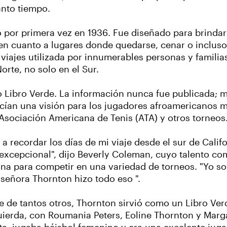
anto tiempo.
có por primera vez en 1936. Fue diseñado para brinda
, en cuanto a lugares donde quedarse, cenar o inclu
e viajes utilizada por innumerables personas y famili
rte, no solo en el Sur.
io Libro Verde. La información nunca fue publicada; 
ecían una visión para los jugadores afroamericanos 
Asociación Americana de Tenis (ATA) y otros torneos
a recordar los días de mi viaje desde el sur de Califo
excepcional", dijo Beverly Coleman, cuyo talento com
a para competir en una variedad de torneos. "Yo solo
a señora Thornton hizo todo eso ".
je de tantos otros, Thornton sirvió como un Libro Ver
quierda, con Roumania Peters, Eoline Thornton y Marga