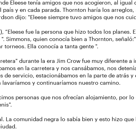
de Eleese tenía amigos que nos acogieron, al igual q
el país y en cada parada. Thornton haría los arreglo
son dijo: "Eleese siempre tuvo amigos que nos cuida
“Eleese fue la persona que hizo todos los planes. E
". Simmons, quien conocía bien a Thornton, señaló:" 
 torneos. Ella conocía a tanta gente ".
rretera" durante la era Jim Crow fue muy diferente a 
ábamos en la carretera y nos cansábamos, nos dete
s de servicio, estacionábamos en la parte de atrás y
s lavaríamos y continuaríamos nuestro camino.
cimos personas que nos ofrecían alojamiento, por l
nis".
l. La comunidad negra lo sabía bien y esto hizo que 
ciudad.