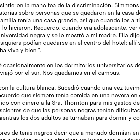
sintieron la mano fea de la discriminación. Simmons
torias sobre personas que se quedaron en la casa de
familia tenía una casa grande, así que cuando los art
 lo hicieron. Recuerdo, cuando era adolescente, ver
iversidad negra y se lo mostró a mi madre. Ella dijo:
quiera podían quedarse en el centro del hotel; allí s
ba viva y bien ".
ocasionalmente en los dormitorios universitarios de
 viajó por el sur. Nos quedamos en el campus.
on la cultura blanca. Sucedió cuando una vez tuvimos
 Recuerdo que siempre tenía comida en una nevera en
uido con dinero a la Sra. Thornton para mis gastos 
cientes de que las personas negras tenían dificulta
mientras los dos adultos se turnaban para dormir y c
dores de tenis negros decir que a menudo dormían e