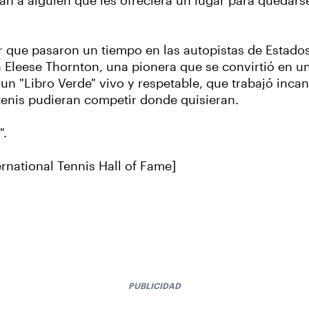
ran a alguien que les ofreciera un lugar para quedars
or que pasaron un tiempo en las autopistas de Estad
Eleese Thornton, una pionera que se convirtió en un
un "Libro Verde" vivo y respetable, que trabajó inc
tenis pudieran competir donde quisieran.
".
ernational Tennis Hall of Fame]
PUBLICIDAD