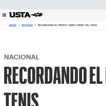
Enfoque
desde
el
botón
de
INICIO
>
NOTICIAS
>
RECORDANDO EL PROPIO “LIBRO VERDE” DEL TENIS
volver
al
principio
NACIONAL
RECORDANDO EL 
TENIS