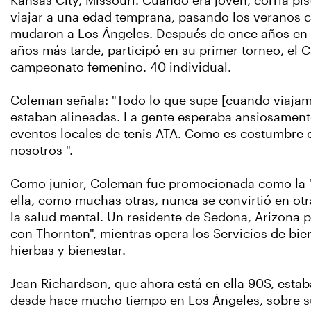
Kansas City, Missouri. Cuando era joven, corría pi
viajar a una edad temprana, pasando los veranos c
mudaron a Los Ángeles. Después de once años en su
años más tarde, participó en su primer torneo, el
campeonato femenino. 40 individual.
Coleman señala: "Todo lo que supe [cuando viajamo
estaban alineadas. La gente esperaba ansiosamente
eventos locales de tenis ATA. Como es costumbre e
nosotros ".
Como junior, Coleman fue promocionada como la "p
ella, como muchas otras, nunca se convirtió en ot
la salud mental. Un residente de Sedona, Arizona p
con Thornton", mientras opera los Servicios de bi
hierbas y bienestar.
Jean Richardson, que ahora está en ella 90S, esta
desde hace mucho tiempo en Los Ángeles, sobre su