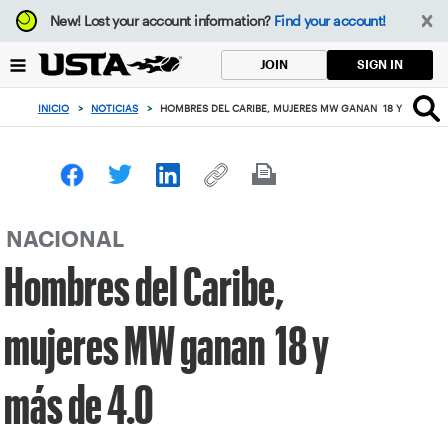
Enfoque
New!
Lost your account information?
Find your account!
desde
el
SIGN IN
JOIN
botón
de
INICIO
>
NOTICIAS
>
HOMBRES DEL CARIBE, MUJERES MW GANAN 18 Y MÁS DE 
volver
al
principio
NACIONAL
Hombres del Caribe,
mujeres MW ganan 18 y
más de 4.0