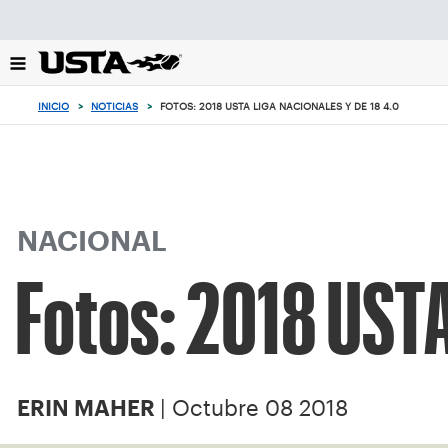
Enfoque
desde
el
botón
de
INICIO
>
NOTICIAS
>
FOTOS: 2018 USTA LIGA NACIONALES Y DE 18 4.0
volver
al
principio
NACIONAL
Fotos: 2018 USTA
| Octubre 08 2018
ERIN MAHER