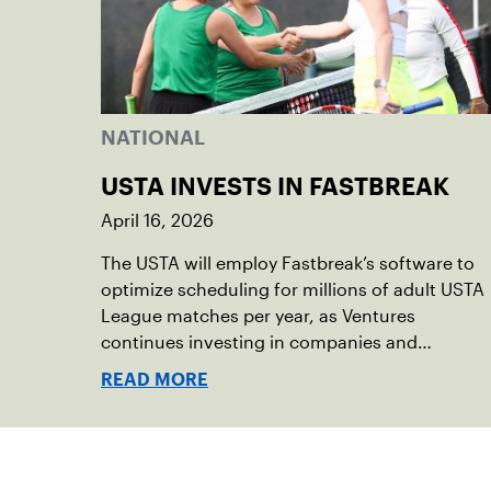
NATIONAL
USTA INVESTS IN FASTBREAK
April 16, 2026
The USTA will employ Fastbreak’s software to
optimize scheduling for millions of adult USTA
League matches per year, as Ventures
continues investing in companies and
technologies that help drive the USTA’s
READ MORE
mission.