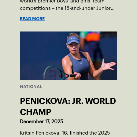
world’s premier boys’ and girls’ team
competitions – the 16-and-under Junior
Davis Cup and Billie Jean King Cup by
READ MORE
Gainbridge and the 14-and-under ITF
World Junior Tennis.
NATIONAL
PENICKOVA: JR. WORLD
CHAMP
December 17, 2025
Kritsin Penickova, 16, finished the 2025