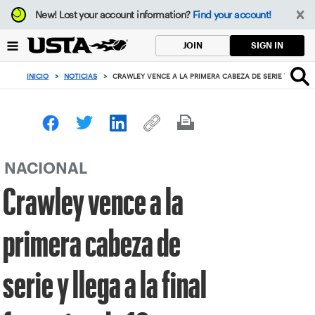
Enfoque
New!
Lost your account information?
Find your account!
desde
el
SIGN IN
JOIN
botón
de
INICIO
>
NOTICIAS
>
CRAWLEY VENCE A LA PRIMERA CABEZA DE SERIE Y LLEGA 
volver
al
principio
NACIONAL
Crawley vence a la
primera cabeza de
serie y llega a la final