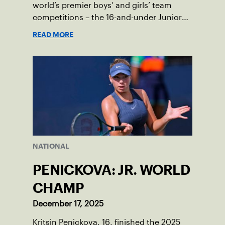
world’s premier boys’ and girls’ team
competitions – the 16-and-under Junior
Davis Cup and Billie Jean King Cup by
READ MORE
Gainbridge and the 14-and-under ITF
World Junior Tennis.
NATIONAL
PENICKOVA: JR. WORLD
CHAMP
December 17, 2025
Kritsin Penickova, 16, finished the 2025