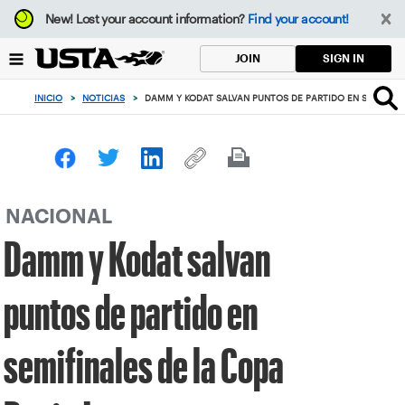
Enfoque
New!
Lost your account information?
Find your account!
desde
el
SIGN IN
JOIN
botón
de
INICIO
>
NOTICIAS
>
DAMM Y KODAT SALVAN PUNTOS DE PARTIDO EN SEMIFINAL
volver
al
principio
NACIONAL
Damm y Kodat salvan
puntos de partido en
semifinales de la Copa