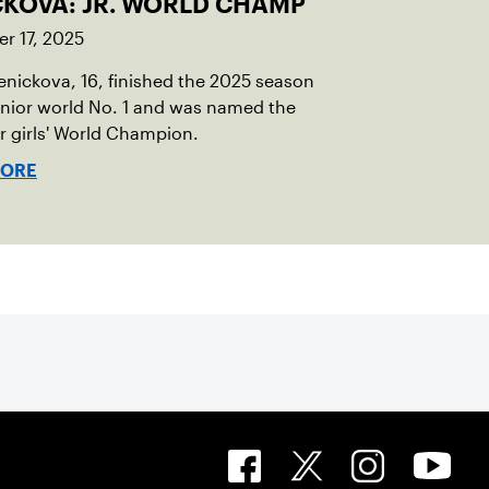
CKOVA: JR. WORLD CHAMP
r 17, 2025
Penickova, 16, finished the 2025 season
unior world No. 1 and was named the
or girls' World Champion.
MORE