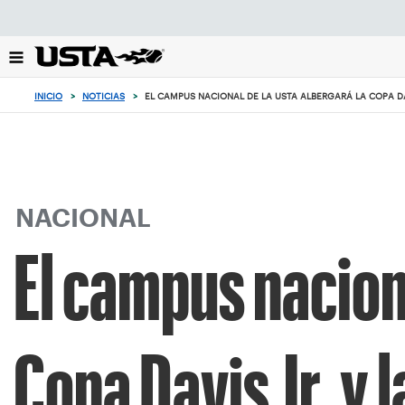
Enfoque
desde
el
botón
de
INICIO
>
NOTICIAS
>
EL CAMPUS NACIONAL DE LA USTA ALBERGARÁ LA COPA DAV
volver
al
principio
NACIONAL
El campus nacion
Copa Davis Jr. y l