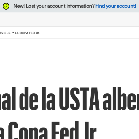
New!
Lost your account information?
Find your account!
IS JR. Y LA COPA FED JR.
al de la USTA albe
a Copa Fed Jr.