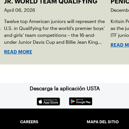
JR. WORLD TEAM QUALIFYING
PENI
April 06, 2026
Decembe
Twelve top American juniors will represent the
Kritsin 
s
U.S. in Qualifying for the world’s premier boys’
as the j
,
and girls’ team competitions – the 16-and-
ITF juni
under Junior Davis Cup and Billie Jean King
READ 
Cup by Gainbridge and the 14-and-under ITF
READ MORE
World Junior Tennis.
Descarga la aplicación USTA
CAREERS
MAPA DEL SITIO