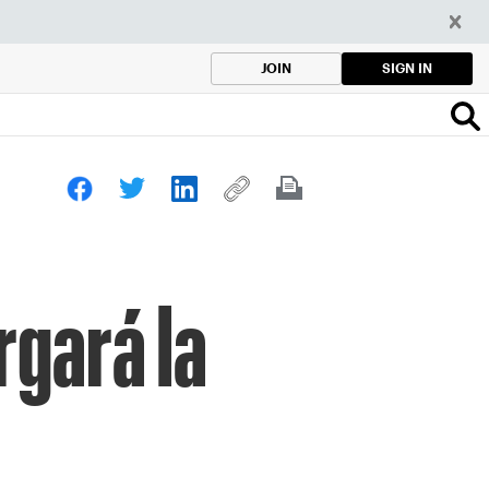
SIGN IN
JOIN
rgará la