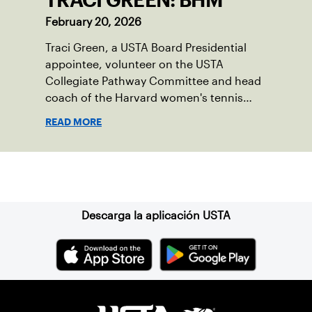
TRACI GREEN: BHM
February 20, 2026
Traci Green, a USTA Board Presidential
appointee, volunteer on the USTA
Collegiate Pathway Committee and head
coach of the Harvard women's tennis
team writes a first-person essay on what
READ MORE
the sport means to her.
Suscríbase a nuestro boletín
Descarga la aplicación USTA