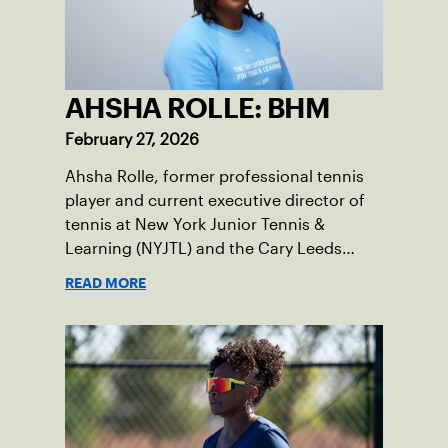
AHSHA ROLLE: BHM
February 27, 2026
Ahsha Rolle, former professional tennis
player and current executive director of
tennis at New York Junior Tennis &
Learning (NYJTL) and the Cary Leeds
Center for Tennis & Learning, pens an
READ MORE
essay on the importance of being a role
model and giving back so the next
generation can thrive.