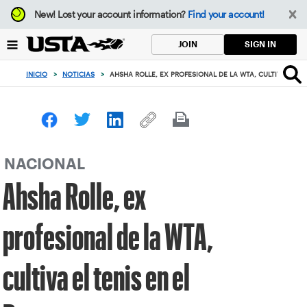
Enfoque
New!
Lost your account information?
Find your account!
desde
el
SIGN IN
JOIN
botón
de
INICIO
>
NOTICIAS
>
AHSHA ROLLE, EX PROFESIONAL DE LA WTA, CULTIVA EL TE
volver
al
principio
NACIONAL
Ahsha Rolle, ex
profesional de la WTA,
cultiva el tenis en el