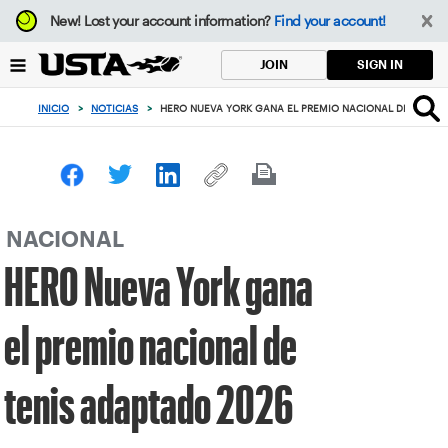
Enfoque
New!
Lost your account information?
Find your account!
desde
el
SIGN IN
JOIN
botón
de
INICIO
>
NOTICIAS
>
HERO NUEVA YORK GANA EL PREMIO NACIONAL DE TENIS
volver
al
principio
NACIONAL
HERO Nueva York gana
el premio nacional de
tenis adaptado 2026