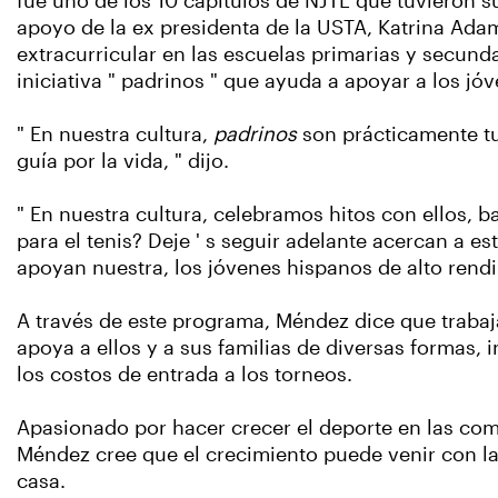
fue uno de los 10 capítulos de NJTL que tuvieron s
apoyo de la ex presidenta de la USTA, Katrina Adam
extracurricular en las escuelas primarias y secun
iniciativa " padrinos " que ayuda a apoyar a los jó
" En nuestra cultura,
padrinos
son prácticamente tus
guía por la vida, " dijo.
" En nuestra cultura, celebramos hitos con ellos,
para el tenis? Deje ' s seguir adelante acercan a 
apoyan nuestra, los jóvenes hispanos de alto rend
A través de este programa, Méndez dice que trabaj
apoya a ellos y a sus familias de diversas forma
los costos de entrada a los torneos.
Apasionado por hacer crecer el deporte en las com
Méndez cree que el crecimiento puede venir con la 
casa.