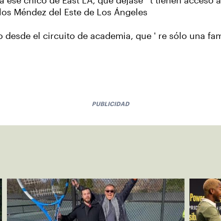
a ese chico de East LA, que dejase ' t tienen acceso 
arlos Méndez del Este de Los Ángeles
no desde el circuito de academia, que ' re sólo una fam
PUBLICIDAD