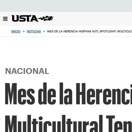
Enfoque
desde
el
botón
de
INICIO
>
NOTICIAS
>
MES DE LA HERENCIA HISPANA NJTL SPOTLIGHT: MULTICU
volver
al
principio
NACIONAL
Mes de la Herenc
Multicultural Te