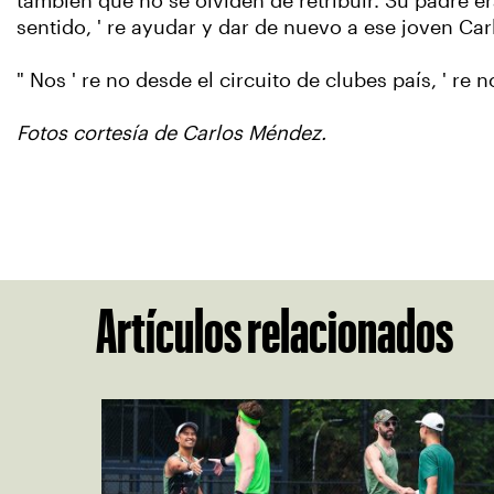
también que no se olviden de retribuir. Su padre er
sentido, ' re ayudar y dar de nuevo a ese joven C
" Nos ' re no desde el circuito de clubes país, ' re 
Fotos cortesía de Carlos Méndez.
Artículos relacionados