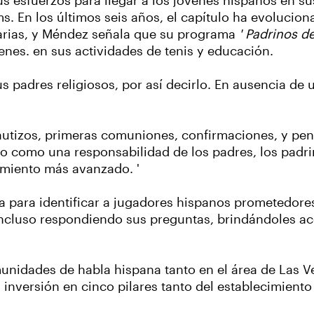
us esfuerzos para llegar a los jóvenes hispanos en 
s. En los últimos seis años, el capítulo ha evolucio
darias, y Méndez señala que su programa
' Padrinos de
venes. en sus actividades de tenis y educación.
 padres religiosos, por así decirlo. En ausencia de u
 bautizos, primeras comuniones, confirmaciones, y p
esto como una responsabilidad de los padres, los padr
imiento más avanzado. '
a para identificar a jugadores hispanos prometedore
s, incluso respondiendo sus preguntas, brindándoles
unidades de habla hispana tanto en el área de Las V
inversión en cinco pilares tanto del establecimiento 