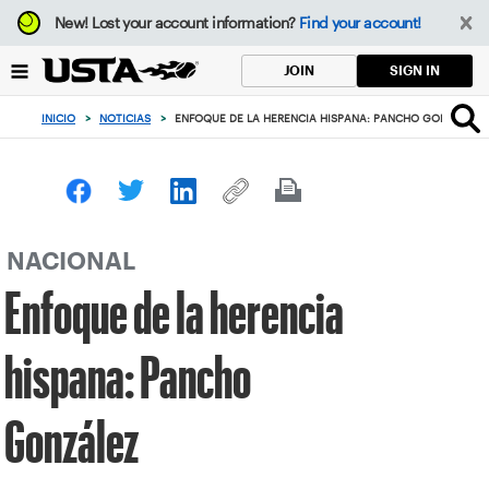
Enfoque
New!
Lost your account information?
Find your account!
desde
el
SIGN IN
JOIN
botón
de
INICIO
>
NOTICIAS
>
ENFOQUE DE LA HERENCIA HISPANA: PANCHO GONZÁLEZ
volver
al
principio
NACIONAL
Enfoque de la herencia
hispana: Pancho
González