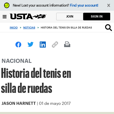
Enfoque
New!
Lost your account information?
Find your account!
desde
el
SIGN IN
JOIN
botón
de
INICIO
>
NOTICIAS
>
HISTORIA DEL TENIS EN SILLA DE RUEDAS
volver
al
principio
NACIONAL
Historia del tenis en
silla de ruedas
| 01 de mayo 2017
JASON HARNETT