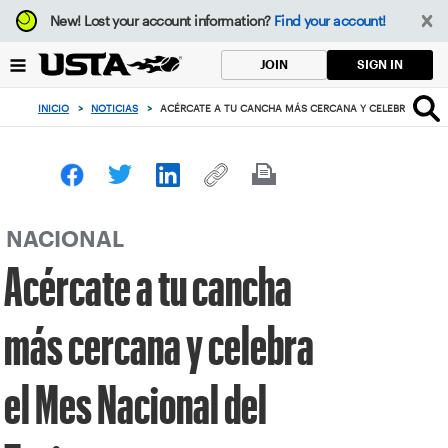
Enfoque
New!
Lost your account information?
Find your account!
desde
el
SIGN IN
JOIN
botón
de
INICIO
>
NOTICIAS
>
ACÉRCATE A TU CANCHA MÁS CERCANA Y CELEBRA EL MES
volver
al
principio
NACIONAL
Acércate a tu cancha
más cercana y celebra
el Mes Nacional del