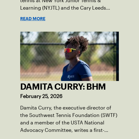
tennis at New York Junior Tennis &
Learning (NYJTL) and the Cary Leeds
Center for Tennis & Learning, pens an
READ MORE
essay on the importance of being a role
model and giving back so the next
generation can thrive.
DAMITA CURRY: BHM
February 25, 2026
Damita Curry, the executive director of
the Southwest Tennis Foundation (SWTF)
and a member of the USTA National
Advocacy Committee, writes a first-
person essay on what tennis means to