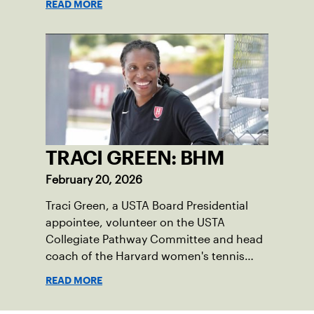
READ MORE
her, especially during Black History
Month.
TRACI GREEN: BHM
February 20, 2026
Traci Green, a USTA Board Presidential
appointee, volunteer on the USTA
Collegiate Pathway Committee and head
coach of the Harvard women's tennis
team writes a first-person essay on what
READ MORE
the sport means to her.