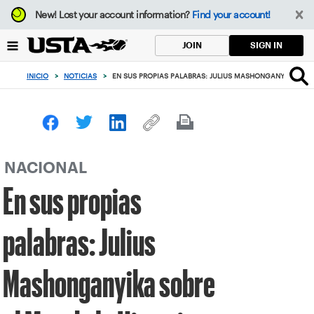
Enfoque
New!
Lost your account information?
Find your account!
desde
el
SIGN IN
JOIN
botón
de
INICIO
>
NOTICIAS
>
EN SUS PROPIAS PALABRAS: JULIUS MASHONGANYIKA SOBR
volver
al
principio
NACIONAL
En sus propias
palabras: Julius
Mashonganyika sobre