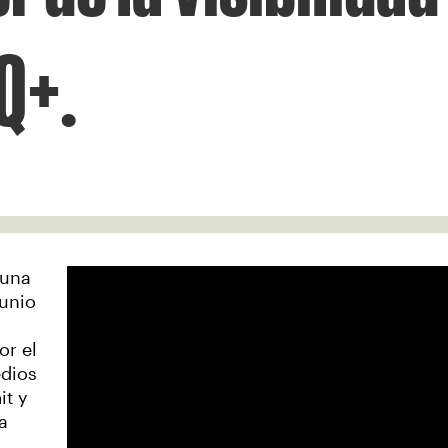
Q+.
 una
junio
or el
edios
it y
a