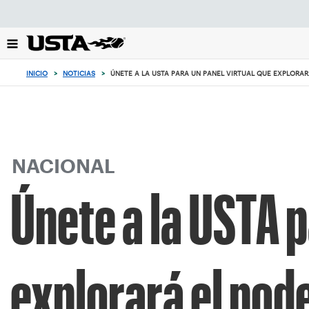
Enfoque
desde
el
botón
de
INICIO
>
NOTICIAS
>
ÚNETE A LA USTA PARA UN PANEL VIRTUAL QUE EXPLORARÁ
volver
al
principio
NACIONAL
Únete a la USTA p
explorará el poder