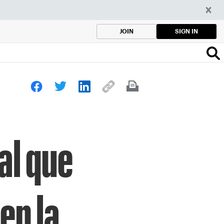
SIGN IN
JOIN
al que
en la