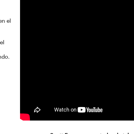
en el
el
ndo.