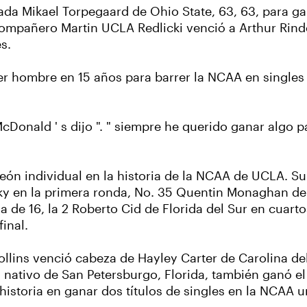
cada Mikael Torpegaard de Ohio State, 63, 63, para 
u compañero Martin UCLA Redlicki venció a Arthur Ri
s.
mer hombre en 15 años para barrer la NCAA en singles 
, McDonald ' s dijo ". " siempre he querido ganar algo 
eón individual en la historia de la NCAA de UCLA. Su 
ky en la primera ronda, No. 35 Quentin Monaghan d
de 16, la 2 Roberto Cid de Florida del Sur en cuarto
inal.
 Collins venció cabeza de Hayley Carter de Carolina de
n nativo de San Petersburgo, Florida, también ganó e
historia en ganar dos títulos de singles en la NCAA u