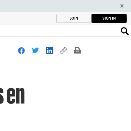
SIGN IN
JOIN
s en