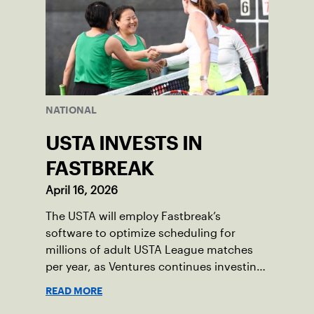
NATIONAL
USTA INVESTS IN
FASTBREAK
April 16, 2026
The USTA will employ Fastbreak’s
software to optimize scheduling for
millions of adult USTA League matches
per year, as Ventures continues investing
in companies and technologies that help
READ MORE
drive the USTA’s mission.