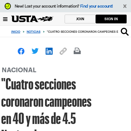
Enfoque
New!
Lost your account information?
Find your account!
desde
el
SIGN IN
JOIN
botón
de
INICIO
>
NOTICIAS
>
"CUATRO SECCIONES CORONARON CAMPEONES EN 40 Y MÁ
volver
al
principio
NACIONAL
"Cuatro secciones
coronaron campeones
en 40 y más de 4.5