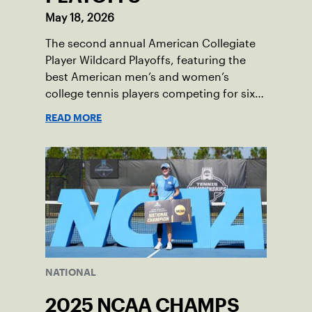
May 18, 2026
The second annual American Collegiate
Player Wildcard Playoffs, featuring the
best American men’s and women’s
college tennis players competing for six
total wild card entries into the US Open,
READ MORE
will be played June 16-18 at the USTA
National Campus in Orlando, Fla.
NATIONAL
2025 NCAA CHAMPS