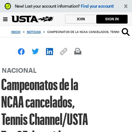
Enfoque
New!
Lost your account information?
Find your account!
desde
el
SIGN IN
JOIN
botón
de
INICIO
>
NOTICIAS
>
CAMPEONATOS DE LA NCAA CANCELADOS, TENNIS CHANNE
volver
al
principio
NACIONAL
Campeonatos de la
NCAA cancelados,
Tennis Channel/USTA