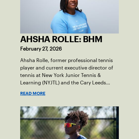
AHSHA ROLLE: BHM
February 27, 2026
Ahsha Rolle, former professional tennis
player and current executive director of
tennis at New York Junior Tennis &
Learning (NYJTL) and the Cary Leeds
Center for Tennis & Learning, pens an
READ MORE
essay on the importance of being a role
model and giving back so the next
generation can thrive.