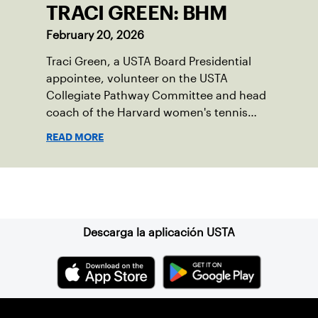
TRACI GREEN: BHM
February 20, 2026
Traci Green, a USTA Board Presidential
appointee, volunteer on the USTA
Collegiate Pathway Committee and head
coach of the Harvard women's tennis
team writes a first-person essay on what
READ MORE
the sport means to her.
Suscríbase a nuestro boletín
Descarga la aplicación USTA