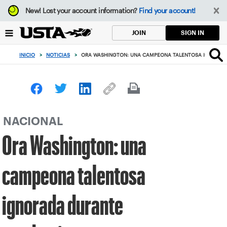
Enfoque
New!
Lost your account information?
Find your account!
desde
el
SIGN IN
JOIN
botón
de
INICIO
>
NOTICIAS
>
ORA WASHINGTON: UNA CAMPEONA TALENTOSA IGNORAD
volver
al
principio
NACIONAL
Ora Washington: una
campeona talentosa
ignorada durante