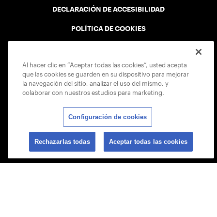
DECLARACIÓN DE ACCESIBILIDAD
POLÍTICA DE COOKIES
Al hacer clic en “Aceptar todas las cookies”, usted acepta
que las cookies se guarden en su dispositivo para mejorar
la navegación del sitio, analizar el uso del mismo, y
USTA APPS
colaborar con nuestros estudios para marketing.
Configuración de cookies
Rechazarlas todas
Aceptar todas las cookies
© 2026 USTA ALL RIGHTS RESERVED