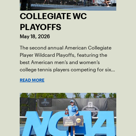
COLLEGIATE WC
PLAYOFFS
May 18, 2026
The second annual American Collegiate
Player Wildcard Playoffs, featuring the
best American men’s and women’s
college tennis players competing for six
total wild card entries into the US Open,
READ MORE
will be played June 16-18 at the USTA
National Campus in Orlando, Fla.