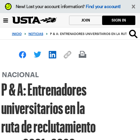
Enfoque
New!
Lost your account information?
Find your account!
desde
el
SIGN IN
JOIN
botón
de
INICIO
>
NOTICIAS
>
P & A: ENTRENADORES UNIVERSITARIOS EN LA RUTA DE RE
volver
al
principio
NACIONAL
P & A: Entrenadores
universitarios en la
ruta de reclutamiento