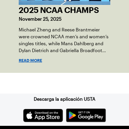
2025 NCAA CHAMPS
November 25, 2025
Michael Zheng and Reese Brantmeier
were crowned NCAA men’s and women’s
singles titles, while Mans Dahlberg and
Dylan Dietrich and Gabriella Broadfoot
and Victoria Osuigwe took home the
READ MORE
doubles trophies.
Suscríbase a nuestro boletín
Descarga la aplicación USTA