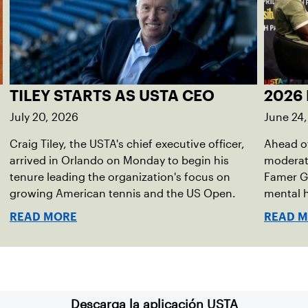
TILEY STARTS AS USTA CEO
2026 
July 20, 2026
June 24
Craig Tiley, the USTA's chief executive officer,
Ahead of
arrived in Orlando on Monday to begin his
moderato
tenure leading the organization's focus on
Famer G
growing American tennis and the US Open.
mental h
debut no
READ MORE
READ 
Descarga la aplicación USTA