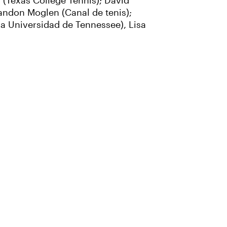
 (Texas College Tennis); David
randon Moglen (Canal de tenis);
la Universidad de Tennessee), Lisa