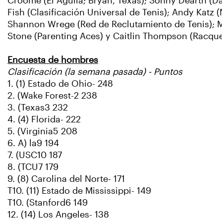
Croome (El Águila; Bryan, Texas); Sonny Dearth (Da
Fish (Clasificación Universal de Tenis); Andy Katz
Shannon Wrege (Red de Reclutamiento de Tenis); Mi
Stone (Parenting Aces) y Caitlin Thompson (Racqu
Encuesta de hombres
Clasificación (la semana pasada) - Puntos
1. (1) Estado de Ohio- 248
2. (Wake Forest-2 238
3. (Texas3 232
4. (4) Florida- 222
5. (Virginia5 208
6. A) la9 194
7. (USC10 187
8. (TCU7 179
9. (8) Carolina del Norte- 171
T10. (11) Estado de Mississippi- 149
T10. (Stanford6 149
12. (14) Los Angeles- 138