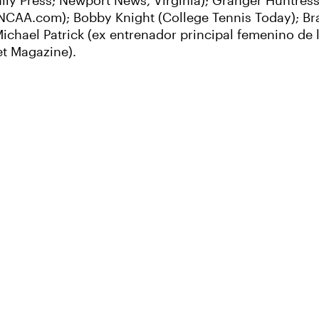
ily Press; Newport News, Virginia); Granger Huntress
 (NCAA.com); Bobby Knight (College Tennis Today); B
chael Patrick (ex entrenador principal femenino de 
et Magazine).