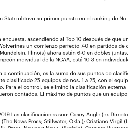
nn State obtuvo su primer puesto en el ranking de No
la encuesta, ascendiendo al Top 10 después de que una
Wolverines un comienzo perfecto 7-0 en partidos de 
Mundelein, Illinois) ahora están 6-0 en dobles juntas
mpeón individual de la NCAA, está 10-3 en individuale
a a continuación, es la suma de sus puntos de clasif
 clasificado 25 equipos de nos. 1 a 25, con el equi
. Para el control, se eliminó la clasificación extern
o fueron contados. El máximo de puntos que un equip
 2019 Las clasificaciones son: Casey Angle (ex Direc
(The News Press; Stillwater, Okla.); Cristiano Virgil 