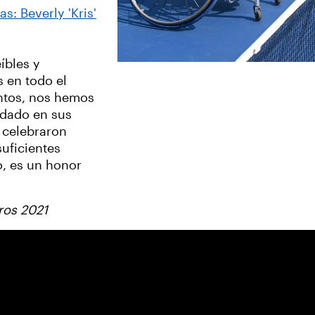
s: Beverly 'Kris'
íbles y
s en todo el
ntos, nos hemos
edado en sus
 celebraron
suficientes
io, es un honor
ros 2021