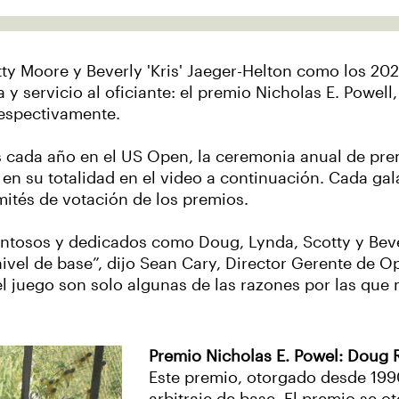
y Moore y Beverly 'Kris' Jaeger-Helton como los 202
 y servicio al oficiante: el premio Nicholas E. Powel
espectivamente.
cada año en el US Open, la ceremonia anual de prem
r en su totalidad en el video a continuación. Cada g
mités de votación de los premios.
entosos y dedicados como Doug, Lynda, Scotty y Beve
nivel de base”, dijo Sean Cary, Director Gerente de
 el juego son solo algunas de las razones por las que
Premio Nicholas E. Powel: Doug 
Este premio, otorgado desde 1990