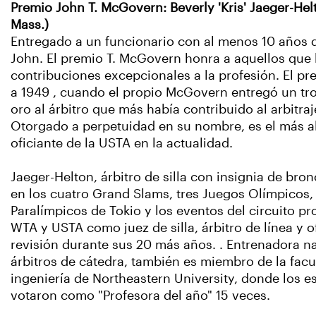
Premio John T. McGovern: Beverly 'Kris' Jaeger-Hel
Mass.)
Entregado a un funcionario con al menos 10 años de
John. El premio T. McGovern honra a aquellos que
contribuciones excepcionales a la profesión. El p
a 1949 , cuando el propio McGovern entregó un tr
oro al árbitro que más había contribuido al arbitraj
Otorgado a perpetuidad en su nombre, es el más a
oficiante de la USTA en la actualidad.
Jaeger-Helton, árbitro de silla con insignia de bro
en los cuatro Grand Slams, tres Juegos Olímpicos,
Paralímpicos de Tokio y los eventos del circuito pr
WTA y USTA como juez de silla, árbitro de línea y of
revisión durante sus 20 más años. . Entrenadora n
árbitros de cátedra, también es miembro de la facu
ingeniería de Northeastern University, donde los es
votaron como "Profesora del año" 15 veces.