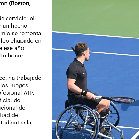
ton (Boston,
 servicio, el
 han hecho
remio se remonta
ofeo chapado en
e ese año.
lto honor
nce, ha trabajado
 los Juegos
ofesional ATP,
icial de
acional de
ltad de
tudiantes la