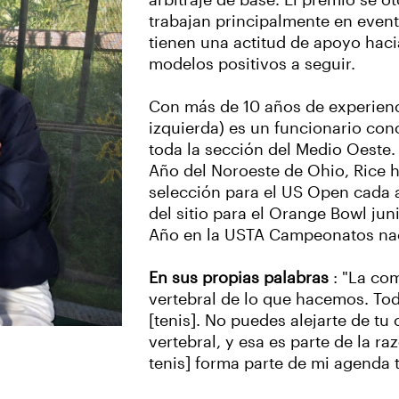
arbitraje de base. El premio se o
trabajan principalmente en event
tienen una actitud de apoyo hac
modelos positivos a seguir.
Con más de 10 años de experiencia
izquierda) es un funcionario con
toda la sección del Medio Oeste
Año del Noroeste de Ohio, Rice 
selección para el US Open cada a
del sitio para el Orange Bowl jun
Año en la USTA Campeonatos nac
En sus propias palabras
: "La com
vertebral de lo que hacemos. T
[tenis]. No puedes alejarte de t
vertebral, y esa es parte de la r
tenis] forma parte de mi agenda t