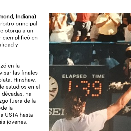
mond, Indiana)
bitro principal
se otorga a un
 ejemplificó en
ilidad y
zó en la
isar las finales
plata. Hinshaw,
de estudios en el
e décadas, ha
go fuera de la
de la
 la USTA hasta
ás jóvenes.