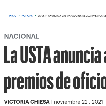
Enfoque
desde
el
INICIO
>
NOTICIAS
>
LA USTA ANUNCIA A LOS GANADORES DE 2021 PREMIOS DE
botón
de
volver
al
NACIONAL
principio
La USTA anuncia 
premios de ofici
| noviembre 22 , 2021
VICTORIA CHIESA