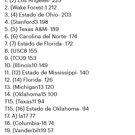
1. (2) Los Angeles- 225
2. (Wake Forest-1 212
3. (4) Estado de Ohio- 203
4. (Stanford3 198
5. (5) Texas A&M- 189
6. (6) Carolina del Norte- 174
7. (7) Estado de Florida- 172
8. (USC8 155
9. (TCU9 153
10. (Illinois10 149
11. (12) Estado de Mississippi- 140
12. (14) Florida- 126
13. (Michigan13 120
14. (Oklahoma15 100
T15. (Texas11 94
T15. (16) Estado de Oklahoma- 94
17. A) la17 77
18. (Columbia-18 74
19. (Vanderbilt19 57