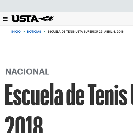
Enfoque
desde
el
botón
de
INICIO
>
NOTICIAS
>
ESCUELA DE TENIS USTA SUPERIOR 25: ABRIL 4, 2018
volver
al
principio
NACIONAL
Escuela de Tenis 
2018