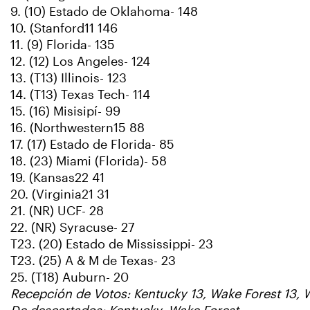
9. (10) Estado de Oklahoma- 148
10. (Stanford11 146
11. (9) Florida- 135
12. (12) Los Angeles- 124
13. (T13) Illinois- 123
14. (T13) Texas Tech- 114
15. (16) Misisipí- 99
16. (Northwestern15 88
17. (17) Estado de Florida- 85
18. (23) Miami (Florida)- 58
19. (Kansas22 41
20. (Virginia21 31
21. (NR) UCF- 28
22. (NR) Syracuse- 27
T23. (20) Estado de Mississippi- 23
T23. (25) A & M de Texas- 23
25. (T18) Auburn- 20
Recepción de Votos: Kentucky 13, Wake Forest 13, W