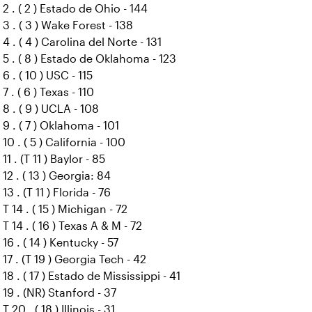
2 . ( 2 ) Estado de Ohio - 144
3 . ( 3 ) Wake Forest - 138
4 . ( 4 ) Carolina del Norte - 131
5 . ( 8 ) Estado de Oklahoma - 123
6 . ( 10 ) USC - 115
7 . ( 6 ) Texas - 110
8 . ( 9 ) UCLA - 108
9 . ( 7 ) Oklahoma - 101
10 . ( 5 ) California - 100
11 . (T 11 ) Baylor - 85
12 . ( 13 ) Georgia: 84
13 . (T 11 ) Florida - 76
T 14 . ( 15 ) Michigan - 72
T 14 . ( 16 ) Texas A & M - 72
16 . ( 14 ) Kentucky - 57
17 . (T 19 ) Georgia Tech - 42
18 . ( 17 ) Estado de Mississippi - 41
19 . (NR) Stanford - 37
T 20 . ( 18 ) Illinois - 31