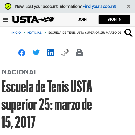
Enfoque
New!
Lost your account information?
Find your account!
desde
el
SIGN IN
JOIN
botón
de
INICIO
>
NOTICIAS
>
ESCUELA DE TENIS USTA SUPERIOR 25: MARZO DE 15, 2017
volver
al
principio
NACIONAL
Escuela de Tenis USTA
superior 25: marzo de
15, 2017