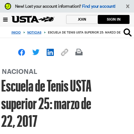
Enfoque
New!
Lost your account information?
Find your account!
desde
el
SIGN IN
JOIN
botón
de
INICIO
>
NOTICIAS
>
ESCUELA DE TENIS USTA SUPERIOR 25: MARZO DE 22, 2017
volver
al
principio
NACIONAL
Escuela de Tenis USTA
superior 25: marzo de
22, 2017