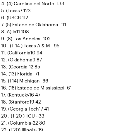
4. (4) Carolina del Norte- 133
5. (Texas7 123
6. (USC6 112
7. (5) Estado de Oklahoma- 111
8. A) la11 108
9. (8) Los Angeles- 102
10 . (T 14 ) Texas A & M - 95
11. (California10 94
12. (Oklahoma9 87
13. (Georgia-12 85
14. (13) Florida- 71
15. (T14) Michigan- 66
16. (18) Estado de Mississippi- 61
17. (Kentucky16 47
18. (Stanford19 42
19. (Georgia Tech17 41
20 . (T 20 ) TCU - 33
21. (Columbia-22 30
22. (T20) Illinois- 19