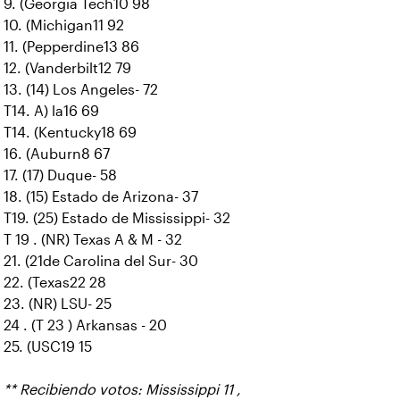
9. (Georgia Tech10 98
10. (Michigan11 92
11. (Pepperdine13 86
12. (Vanderbilt12 79
13. (14) Los Angeles- 72
T14. A) la16 69
T14. (Kentucky18 69
16. (Auburn8 67
17. (17) Duque- 58
18. (15) Estado de Arizona- 37
T19. (25) Estado de Mississippi- 32
T 19 . (NR) Texas A & M - 32
21. (21de Carolina del Sur- 30
22. (Texas22 28
23. (NR) LSU- 25
24 . (T 23 ) Arkansas - 20
25. (USC19 15
** Recibiendo votos: Mississippi 11 ,