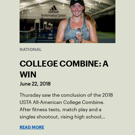
NATIONAL
COLLEGE COMBINE: A
WIN
June 22, 2018
Thursday saw the conclusion of the 2018
USTA All-American College Combine.
After fitness tests, match play and a
singles shootout, rising high school
junior Sophia Edwards won the Combine,
READ MORE
and a wild card into the main draw of a