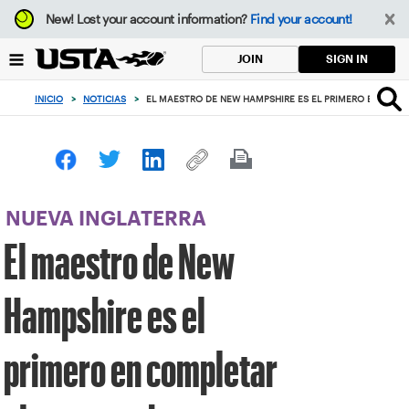
Enfoque
New!
Lost your account information?
Find your account!
desde
el
SIGN IN
JOIN
botón
de
INICIO
>
NOTICIAS
>
EL MAESTRO DE NEW HAMPSHIRE ES EL PRIMERO EN COMP
volver
al
principio
NUEVA INGLATERRA
El maestro de New
Hampshire es el
primero en completar