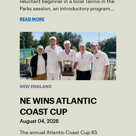
reluctant beginner in a local Tennis in the
Parks session, an introductory program
that brings accessible tennis to public
READ MORE
courts. This summer, the 18-year-old can
be found on those same courts, only this
time, he’s the one running the drills.
NEW ENGLAND
NE WINS ATLANTIC
COAST CUP
August 04, 2026
The annual Atlantic Coast Cup 65