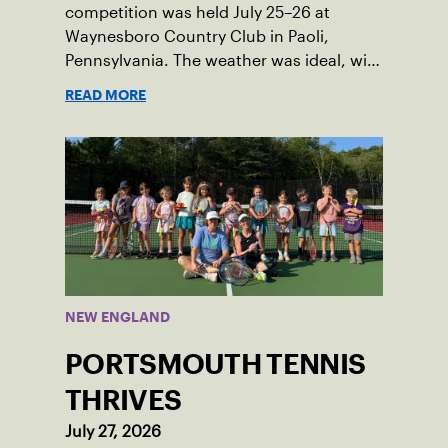
competition was held July 25–26 at
Waynesboro Country Club in Paoli,
Pennsylvania. The weather was ideal, with
sunny skies, low humidity, and
READ MORE
temperatures in the upper 70s to low
80s. Waynesboro provided a beautiful
setting for the event, featuring 10
impeccably maintained Har-Tru courts
and excellent balcony viewing for
spectators.
NEW ENGLAND
PORTSMOUTH TENNIS
THRIVES
July 27, 2026