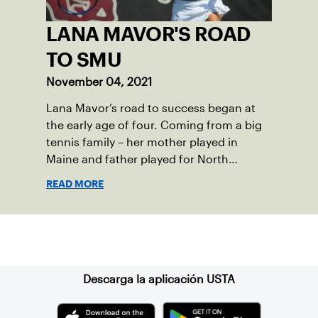
LANA MAVOR'S ROAD
TO SMU
November 04, 2021
Lana Mavor’s road to success began at
the early age of four. Coming from a big
tennis family – her mother played in
Maine and father played for North
Carolina State University – she was
READ MORE
pushed in the same direction. Shortly
after, Lana’s grandfather moved to Maine
from the Ukraine, and with so much time
Suscríbase a nuestro boletín
on his hands, he took Lana and her sister
to play tennis. From there, Lana began to
develop her love and passion for tennis
Descarga la aplicación USTA
and continued to play with her
grandfather, siblings and father.