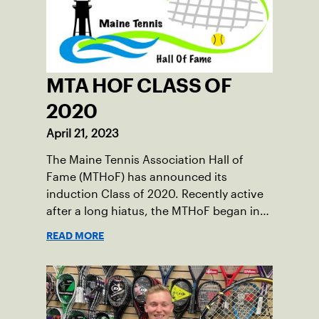
MTA HOF CLASS OF
2020
April 21, 2023
The Maine Tennis Association Hall of
Fame (MTHoF) has announced its
induction Class of 2020. Recently active
after a long hiatus, the MTHoF began in
1977 under the tutelage of William (Bill)
READ MORE
Kayatta, Sr., a longtime prime mover in
the inner workings of Maine tennis.
Because the covid pandemic has
interrupted all our lives, the banquet and
ceremony honoring the new inductees,