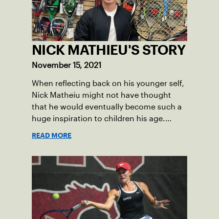
as well as those of 2019, has been
postponed until the fall of 2022.
NICK MATHIEU'S STORY
November 15, 2021
When reflecting back on his younger self,
Nick Matheiu might not have thought
that he would eventually become such a
huge inspiration to children his age.
However, as he developed into an
READ MORE
accomplished tennis star, as well as an
academic scholar, he has become just
that – an inspiration. Not only is Mathieu
an active member in the Maine tennis
community but he has also become a role
model for young aspiring student-
athletes, and it all started on the court.