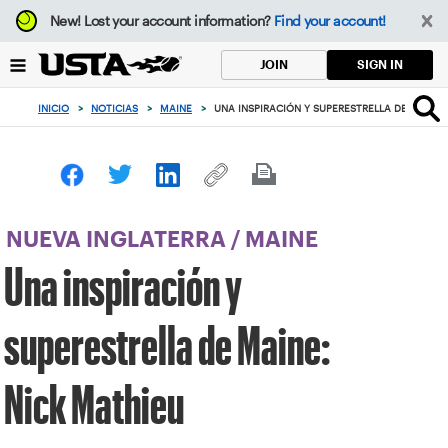
Enfoque
New!
Lost your account information?
Find your account!
desde
el
SIGN IN
JOIN
botón
de
INICIO
>
NOTICIAS
>
MAINE
>
UNA INSPIRACIÓN Y SUPERESTRELLA DE MAINE:
volver
al
principio
NUEVA INGLATERRA
/
MAINE
Una inspiración y
superestrella de Maine:
Nick Mathieu