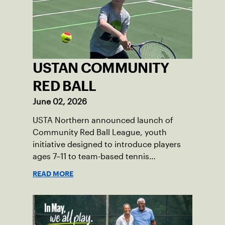
athletes.
USTAN COMMUNITY
RED BALL
June 02, 2026
USTA Northern announced launch of
Community Red Ball League, youth
initiative designed to introduce players
ages 7–11 to team-based tennis
competition. Program will launch in the
READ MORE
communities of Duluth, Minneapolis,
Northfield and Prior Lake.