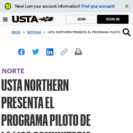
Enfoque
New!
Lost your account information?
Find your account!
desde
el
SIGN IN
JOIN
botón
de
INICIO
>
NOTICIAS
>
USTA NORTHERN PRESENTA EL PROGRAMA PILOTO DE LA L
volver
al
principio
NORTE
USTA NORTHERN
PRESENTA EL
PROGRAMA PILOTO DE