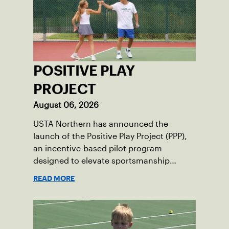
POSITIVE PLAY
PROJECT
August 06, 2026
USTA Northern has announced the
launch of the Positive Play Project (PPP),
an incentive-based pilot program
designed to elevate sportsmanship
standards among junior tennis players.
READ MORE
Running now through December 2026,
this initiative seeks to build momentum
for positive on-court behavior by
recognizing and rewarding young