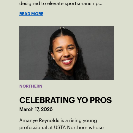
designed to elevate sportsmanship
standards among junior tennis players.
READ MORE
Running now through December 2026,
this initiative seeks to build momentum
for positive on-court behavior by
recognizing and rewarding young
athletes.
NORTHERN
CELEBRATING YO PROS
March 17, 2026
Amanye Reynolds is a rising young
professional at USTA Northern whose