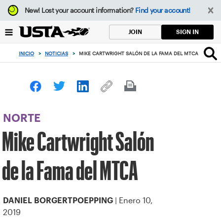
Enfoque
New!
Lost your account information?
Find your account!
desde
el
SIGN IN
JOIN
botón
de
INICIO
>
NOTICIAS
>
MIKE CARTWRIGHT SALÓN DE LA FAMA DEL MTCA
volver
al
principio
NORTE
Mike Cartwright Salón
de la Fama del MTCA
| Enero 10,
DANIEL BORGERTPOEPPING
2019