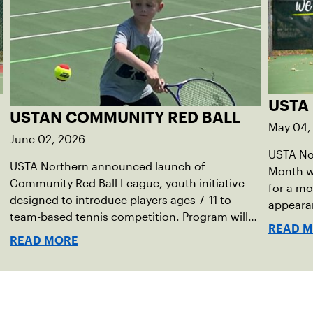
USTA
USTAN COMMUNITY RED BALL
May 04,
June 02, 2026
USTA Nor
USTA Northern announced launch of
Month wi
Community Red Ball League, youth initiative
for a mo
designed to introduce players ages 7–11 to
appearan
team-based tennis competition. Program will
,
Samanth
READ 
launch in the communities of Duluth,
READ MORE
Minneapolis, Northfield and Prior Lake.