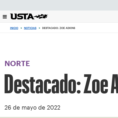
Enfoque
desde
el
botón
de
INICIO
>
NOTICIAS
>
DESTACADO: ZOE ADKINS
volver
al
principio
NORTE
Destacado: Zoe 
26 de mayo de 2022