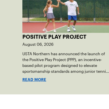
POSITIVE PLAY PROJECT
August 06, 2026
USTA Northern has announced the launch of
the Positive Play Project (PPP), an incentive-
based pilot program designed to elevate
sportsmanship standards among junior tennis
players. Running now through December 2026
READ MORE
this initiative seeks to build momentum for
positive on-court behavior by recognizing and
rewarding young athletes.