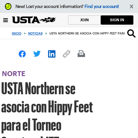
Enfoque
New!
Lost your account information?
Find your account!
desde
el
SIGN IN
JOIN
botón
de
INICIO
>
NOTICIAS
>
USTA NORTHERN SE ASOCIA CON HIPPY FEET PARA EL TOR
volver
al
principio
NORTE
USTA Northern se
asocia con Hippy Feet
para el Torneo