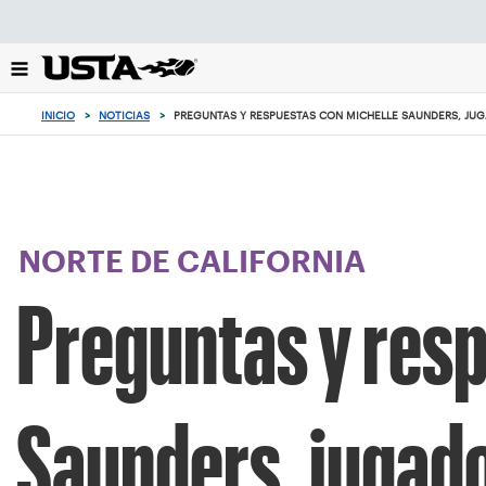
Enfoque
desde
el
botón
de
INICIO
>
NOTICIAS
>
PREGUNTAS Y RESPUESTAS CON MICHELLE SAUNDERS, JU
volver
al
principio
NORTE DE CALIFORNIA
Preguntas y resp
Saunders, jugado