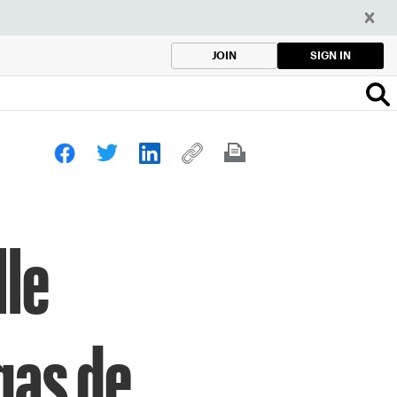
SIGN IN
JOIN
lle
gas de