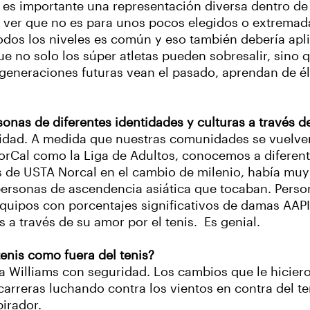
é es importante una representación diversa dentro de
n ver que no es para unos pocos elegidos o extremad
odos los niveles es común y eso también debería apli
ue no solo los súper atletas pueden sobresalir, sino
 generaciones futuras vean el pasado, aprendan de é
nas de diferentes identidades y culturas a través de
alidad. A medida que nuestras comunidades se vuelv
orCal como la Liga de Adultos, conocemos a diferen
s de USTA Norcal en el cambio de milenio, había mu
 personas de ascendencia asiática que tocaban. Pers
equipos con porcentajes significativos de damas AAPI
 a través de su amor por el tenis. Es genial.
tenis como fuera del tenis?
a Williams con seguridad. Los cambios que le hiciero
arreras luchando contra los vientos en contra del 
irador.