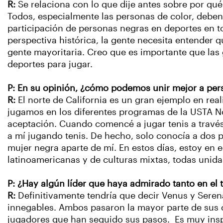
R:
Se relaciona con lo que dije antes sobre por qu
Todos, especialmente las personas de color, debe
participación de personas negras en deportes en t
perspectiva histórica, la gente necesita entender q
gente mayoritaria. Creo que es importante que las
deportes para jugar.
P: En su opinión, ¿cómo podemos unir mejor a perso
R:
El norte de California es un gran ejemplo en re
jugamos en los diferentes programas de la USTA N
aceptación. Cuando comencé a jugar tenis a travé
a mí jugando tenis. De hecho, solo conocía a dos
mujer negra aparte de mí. En estos días, estoy en 
latinoamericanas y de culturas mixtas, todas unidas
P: ¿Hay algún líder que haya admirado tanto en el 
R:
Definitivamente tendría que decir Venus y Seren
innegables. Ambos pasaron la mayor parte de sus c
jugadores que han seguido sus pasos. Es muy insp