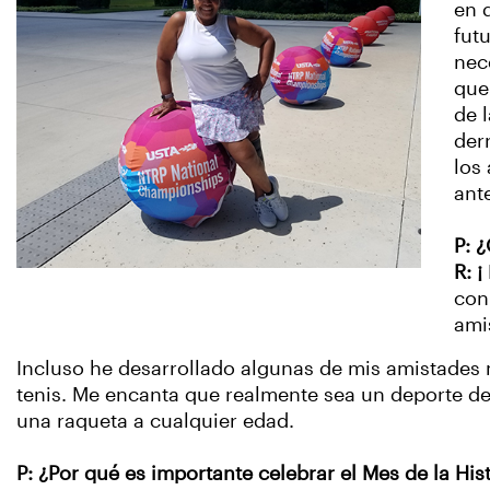
en 
fut
nec
que
de 
der
los
ant
P: 
R: ¡
con
ami
Incluso he desarrollado algunas de mis amistades m
tenis. Me encanta que realmente sea un deporte d
una raqueta a cualquier edad.
P: ¿Por qué es importante celebrar el Mes de la His