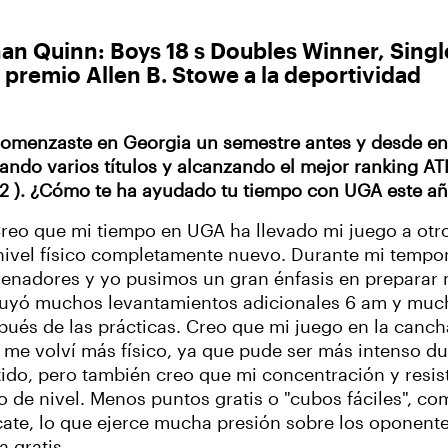
an Quinn: Boys 18 s Doubles Winner, Single
 premio Allen B. Stowe a la deportividad
Comenzaste en Georgia un semestre antes y desde en
ando varios títulos y alcanzando el mejor ranking ATP
2 ). ¿Cómo te ha ayudado tu tiempo con UGA este a
Creo que mi tiempo en UGA ha llevado mi juego a otro
nivel físico completamente nuevo. Durante mi tempor
renadores y yo pusimos un gran énfasis en preparar 
luyó muchos levantamientos adicionales 6 am y muc
pués de las prácticas. Creo que mi juego en la canc
 me volví más físico, ya que pude ser más intenso d
tido, pero también creo que mi concentración y resis
to de nivel. Menos puntos gratis o "cubos fáciles", c
cate, lo que ejerce mucha presión sobre los oponen
a gratis.