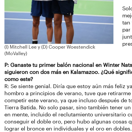
Sol
mej
tan
par
jun
pre
(I) Mitchell Lee y (D) Cooper Woestendick
(MoValley)
P: Ganaste tu primer balón nacional en Winter Nats 
siguieron con dos más en Kalamazoo. ¿Qué signific
como este?
R: Se siente genial. Diría que estoy aún más feliz 
hombro a principios de verano, tuve que retirarme 
competir este verano, ya que incluso después de 
Tierra Batida. No solo pasar, sino también tener 
en mente, incluido el reclutamiento universitario
conseguir el doble oro, pero hubo algunas cosas qu
lograr el bronce en individuales y el oro en dobles.