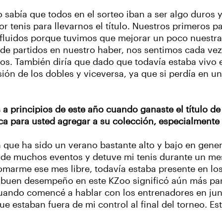
o sabía que todos en el sorteo iban a ser algo duros 
or tenis para llevarnos el título. Nuestros primeros p
 fluidos porque tuvimos que mejorar un poco nuestra
 de partidos en nuestro haber, nos sentimos cada v
tos. También diría que dado que todavía estaba vivo 
sión de los dobles y viceversa, ya que si perdía en un
a principios de este año cuando ganaste el título de 
a para usted agregar a su colección, especialmente 
ya que ha sido un verano bastante alto y bajo en gene
de muchos eventos y detuve mi tenis durante un mes.
tomarme ese mes libre, todavía estaba presente en 
un buen desempeño en este KZoo significó aún más par
 cuando comencé a hablar con los entrenadores en jun
e estaban fuera de mi control al final del torneo. Es