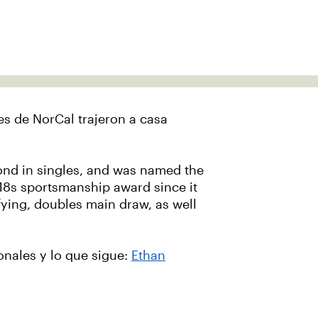
es de NorCal trajeron a casa
ond in singles, and was named the
 18s sportsmanship award since it
fying, doubles main draw, as well
nales y lo que sigue:
Ethan