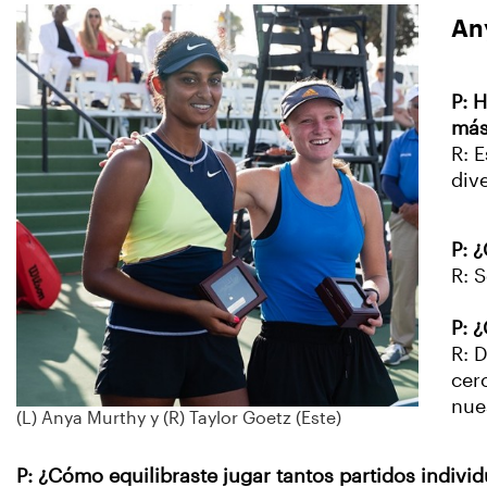
An
P: 
más
R: 
dive
P: 
R: 
P: 
R: 
cer
nue
(L) Anya Murthy y (R) Taylor Goetz (Este)
P: ¿Cómo equilibraste jugar tantos partidos indivi