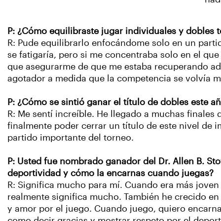
P: ¿Cómo equilibraste jugar individuales y dobles 
R: Pude equilibrarlo enfocándome solo en un partid
se fatigaría, pero si me concentraba solo en el qu
que asegurarme de que me estaba recuperando adec
agotador a medida que la competencia se volvía m
P: ¿Cómo se sintió ganar el título de dobles este
R: Me sentí increíble. He llegado a muchas finales 
finalmente poder cerrar un título de este nivel de
partido importante del torneo.
P: Usted fue nombrado ganador del Dr. Allen B. Sto
deportividad y cómo la encarnas cuando juegas?
R: Significa mucho para mí. Cuando era más joven n
realmente significa mucho. También he crecido en
y amor por el juego. Cuando juego, quiero encarnar
como decir gracias y mostrar respeto por el deport