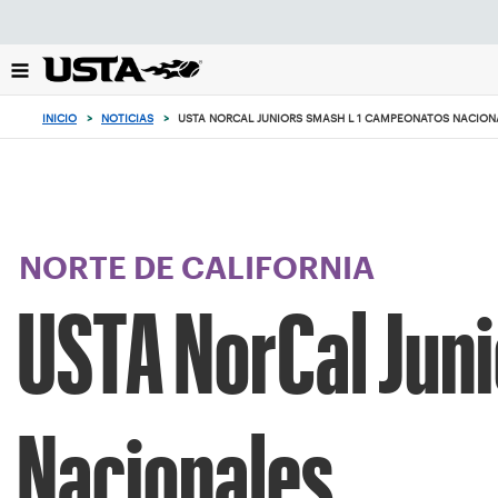
Enfoque
desde
el
botón
de
INICIO
>
NOTICIAS
>
USTA NORCAL JUNIORS SMASH L 1 CAMPEONATOS NACION
volver
al
principio
NORTE DE CALIFORNIA
USTA NorCal Jun
Nacionales