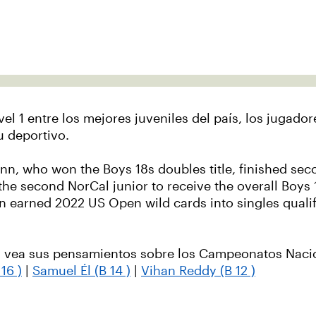
 1 entre los mejores juveniles del país, los jugador
u deportivo.
nn, who won the Boys 18s doubles title, finished sec
the second NorCal junior to receive the overall Boys
n earned 2022 US Open wild cards into singles quali
y vea sus pensamientos sobre los Campeonatos Nacio
16 )
|
Samuel Él (B 14 )
|
Vihan Reddy (B 12 )