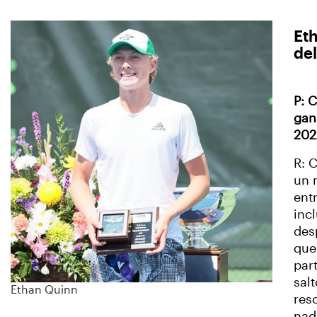
Eth
del
P: 
gan
202
R: 
un 
ent
inc
des
que
par
sal
Ethan Quinn
res
nad