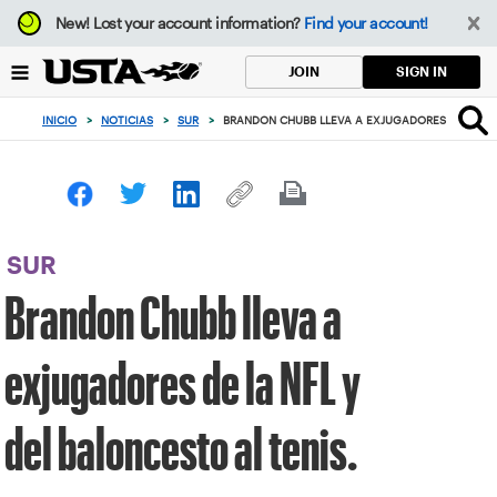
Enfoque
New!
Lost your account information?
Find your account!
desde
el
SIGN IN
JOIN
botón
de
INICIO
>
NOTICIAS
>
SUR
>
BRANDON CHUBB LLEVA A EXJUGADORES DE LA NFL
volver
al
principio
SUR
Brandon Chubb lleva a
exjugadores de la NFL y
del baloncesto al tenis.