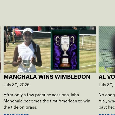
MANCHALA WINS WIMBLEDON
AL V
July 30, 2026
July 30,
After only a few practice sessions, Isha
No char
Manchala becomes the first American to win
Ala., wh
the title on grass.
paychec