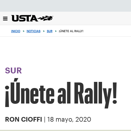
Enfoque
desde
el
botón
de
INICIO
>
NOTICIAS
>
SUR
>
¡ÚNETE AL RALLY!
volver
al
principio
SUR
¡Únete al Rally!
| 18 mayo, 2020
RON CIOFFI