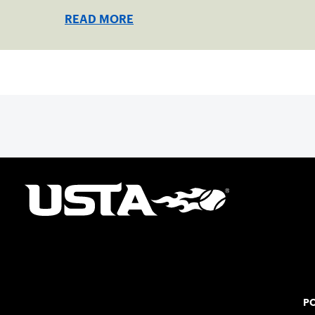
READ MORE
PO