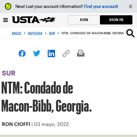
Enfoque
New!
Lost your account information?
Find your account!
desde
el
SIGN IN
JOIN
botón
de
INICIO
>
NOTICIAS
>
SUR
>
NTM: CONDADO DE MACON-BIBB, GEORGIA.
volver
al
principio
SUR
NTM: Condado de
Macon-Bibb, Georgia.
| 03 mayo, 2022
RON CIOFFI