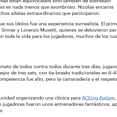
más están equivocados sino también de sobresalir
enis es nada menos que asombroso. Nicolas encarna
uchos atletas extraordinarios que participaron.
ue sus ídolos fue una experiencia surrealista. El pri
ik Sinner y Lorenzo Musetti, quienes se detuvieron par
toda la vida para los jugadores, muchos de los cual
mato de todos contra todos durante tres días, jugand
ejor de tres sets, con tie-breaks tradicionales en 6–6
competencia fue alto, pero la camaradería y el respe
omunidad organizando una clínica para
ACEing Autism
os jugadores fueron unos entrenadores fantásticos, a
s.