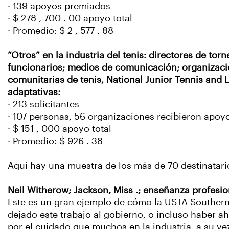
· 139 apoyos premiados
· $ 278 , 700 . 00 apoyo total
· Promedio: $ 2 , 577 . 88
“Otros” en la industria del tenis: directores de to
funcionarios; medios de comunicación; organizacion
comunitarias de tenis, National Junior Tennis and L
adaptativas:
· 213 solicitantes
· 107 personas, 56 organizaciones recibieron apoy
· $ 151 , 000 apoyo total
· Promedio: $ 926 . 38
Aquí hay una muestra de los más de 70 destinatari
Neil Witherow; Jackson, Miss .; enseñanza profesio
Este es un gran ejemplo de cómo la USTA Southern
dejado este trabajo al gobierno, o incluso haber 
por el cuidado que muchos en la industria, a su vez