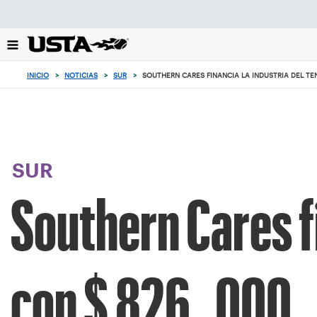
Enfoque
desde
el
botón
de
INICIO
>
NOTICIAS
>
SUR
>
SOUTHERN CARES FINANCIA LA INDUSTRIA DEL TEN
volver
al
principio
SUR
Southern Cares fi
con $ 826 , 000