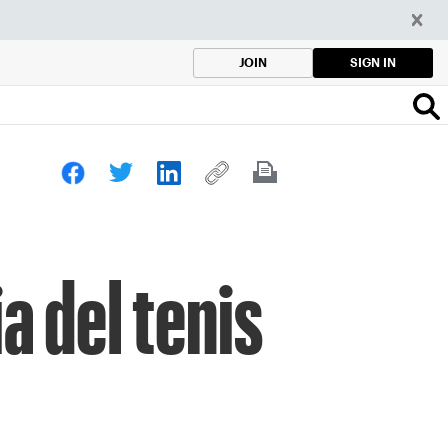
SIGN IN
JOIN
a del tenis