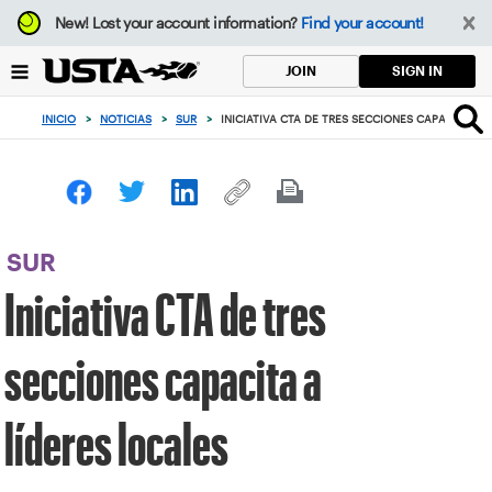
Enfoque
New!
Lost your account information?
Find your account!
desde
el
SIGN IN
JOIN
botón
de
INICIO
>
NOTICIAS
>
SUR
>
INICIATIVA CTA DE TRES SECCIONES CAPACITA A 
volver
al
principio
SUR
Iniciativa CTA de tres
secciones capacita a
líderes locales