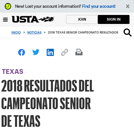
Enfoque
New!
Lost your account information?
Find your account!
desde
el
SIGN IN
JOIN
botón
de
INICIO
>
NOTICIAS
>
2018 TEXAS SENIOR CAMPEONATO RESULTADOS
volver
al
principio
TEXAS
2018 RESULTADOS DEL
CAMPEONATO SENIOR
DE TEXAS