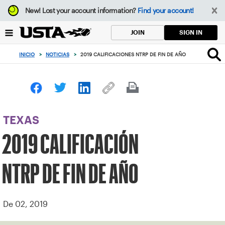
Enfoque
New!
Lost your account information?
Find your account!
desde
el
SIGN IN
JOIN
botón
de
INICIO
>
NOTICIAS
>
2019 CALIFICACIONES NTRP DE FIN DE AÑO
volver
al
principio
TEXAS
2019 CALIFICACIÓN
NTRP DE FIN DE AÑO
De 02, 2019