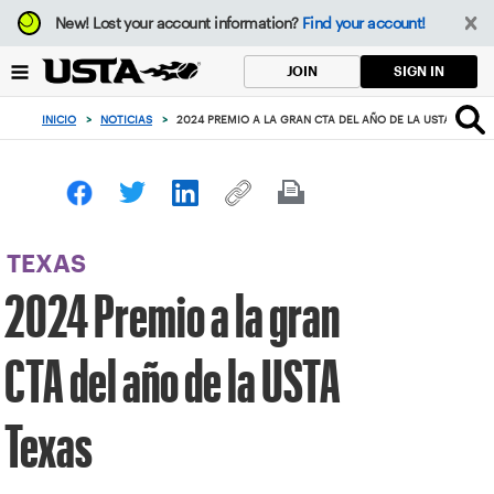
Enfoque
New!
Lost your account information?
Find your account!
desde
el
SIGN IN
JOIN
botón
de
INICIO
>
NOTICIAS
>
2024 PREMIO A LA GRAN CTA DEL AÑO DE LA USTA TEXAS
volver
al
principio
TEXAS
2024 Premio a la gran
CTA del año de la USTA
Texas