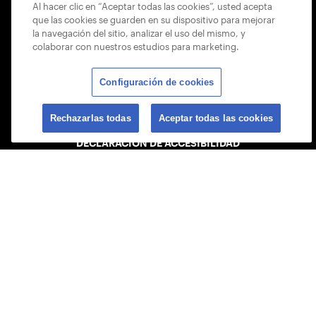
LISTA DISCIPLINARIA DE JUEGO SEGURO
Al hacer clic en “Aceptar todas las cookies”, usted acepta
que las cookies se guarden en su dispositivo para mejorar
MAPA DEL SITIO
la navegación del sitio, analizar el uso del mismo, y
colaborar con nuestros estudios para marketing.
POLÍTICA PARA ÁRBITROS
Configuración de cookies
POLÍTICA DE PRIVACIDAD
ENCUENTRA TU CUENTA
Rechazarlas todas
Aceptar todas las cookies
DECLARACIÓN DE ACCESIBILIDAD
POLÍTICA DE COOKIES
USTA APPS