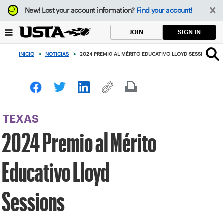
Enfoque
New!
Lost your account information?
Find your account!
desde
el
SIGN IN
JOIN
botón
de
INICIO
>
NOTICIAS
>
2024 PREMIO AL MÉRITO EDUCATIVO LLOYD SESSIONS
volver
al
principio
TEXAS
2024 Premio al Mérito
Educativo Lloyd
Sessions