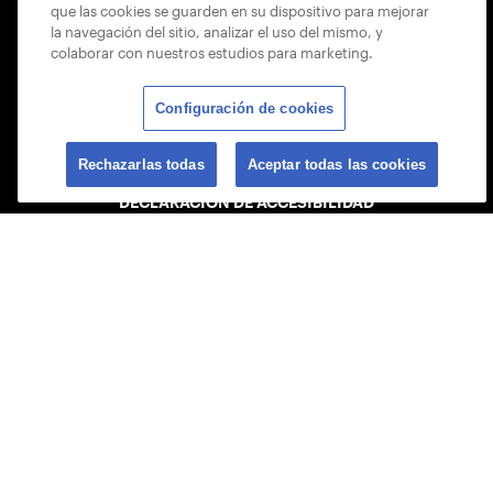
que las cookies se guarden en su dispositivo para mejorar
MAPA DEL SITIO
la navegación del sitio, analizar el uso del mismo, y
colaborar con nuestros estudios para marketing.
POLÍTICA PARA ÁRBITROS
Configuración de cookies
POLÍTICA DE PRIVACIDAD
ENCUENTRA TU CUENTA
Rechazarlas todas
Aceptar todas las cookies
DECLARACIÓN DE ACCESIBILIDAD
POLÍTICA DE COOKIES
USTA APPS