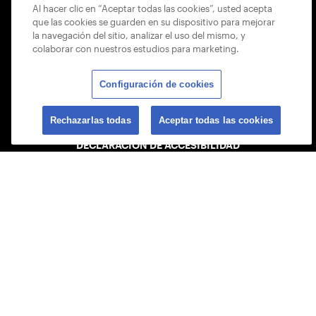
LISTA DISCIPLINARIA DE JUEGO SEGURO
Al hacer clic en “Aceptar todas las cookies”, usted acepta
que las cookies se guarden en su dispositivo para mejorar
MAPA DEL SITIO
la navegación del sitio, analizar el uso del mismo, y
colaborar con nuestros estudios para marketing.
POLÍTICA PARA ÁRBITROS
Configuración de cookies
POLÍTICA DE PRIVACIDAD
ENCUENTRA TU CUENTA
Rechazarlas todas
Aceptar todas las cookies
DECLARACIÓN DE ACCESIBILIDAD
POLÍTICA DE COOKIES
USTA APPS