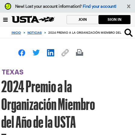
Enfoque
New!
Lost your account information?
Find your account!
desde
el
SIGN IN
JOIN
botón
de
INICIO
>
NOTICIAS
>
2024 PREMIO A LA ORGANIZACIÓN MIEMBRO DEL AÑO DE 
volver
al
principio
TEXAS
2024 Premio a la
Organización Miembro
del Año de la USTA